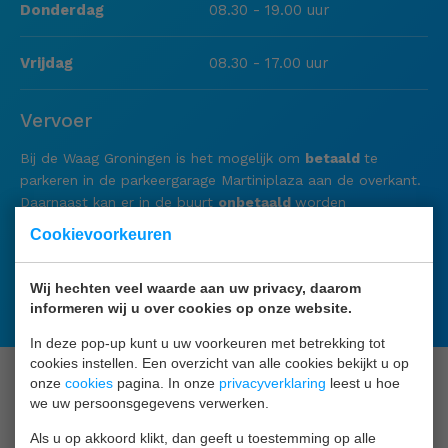
Donderdag
08.30 - 19.00 uur
Vrijdag
08.30 - 17.00 uur
Vervoer
Bij de Waag Groningen is het mogelijk om
betaald
te
parkeren in de parkeergarage Martiniplaza aan de overkant.
Daarnaast kan er in de buurt
onbetaald
worden
geparkeerd.
Cookievoorkeuren
Het is ook mogelijk om met het openbaar vervoer naar
de Waag Groningen te komen. Plan je
Wij hechten veel waarde aan uw privacy, daarom
reis op:
https://9292.nl/
.
informeren wij u over cookies op onze website.
In deze pop-up kunt u uw voorkeuren met betrekking tot
cookies instellen. Een overzicht van alle cookies bekijkt u op
Jouw huidige cookie-instellingen zorgen ervoor dat je dit
onze
cookies
pagina. In onze
privacyverklaring
leest u hoe
onderdeel niet kunt bekijken. Ga naar cookie-instellingen en
we uw persoonsgegevens verwerken.
klik daar op de button 'Ik ga akkoord'.
Als u op akkoord klikt, dan geeft u toestemming op alle