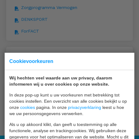
Zorgprogramma Vermogen
DENKSPORT
ForFACT
Huiselijk geweld
Cookievoorkeuren
Zorglijn Huiselijk Geweld
Wij hechten veel waarde aan uw privacy, daarom
informeren wij u over cookies op onze website.
Seksueel Grensoverschrijdend Gedrag
In deze pop-up kunt u uw voorkeuren met betrekking tot
cookies instellen. Een overzicht van alle cookies bekijkt u op
Zorglijn Seksueel Grensoverschrijdend Gedrag
onze
cookies
pagina. In onze
privacyverklaring
leest u hoe
we uw persoonsgegevens verwerken.
Pas op de Grens
Als u op akkoord klikt, dan geeft u toestemming op alle
functionele, analyse en trackingcookies. Wij gebruiken deze
gegevens voor het optimaliseren van de website. Mocht u dit