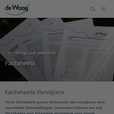
Terug naar overzicht
Factsheets
Factsheets Verwijzers
Onze factsheets geven informatie aan verwijzers over
specifieke behandelingen. Daarnaast hebben we ook
factsheets met algemene informatie voor zowel