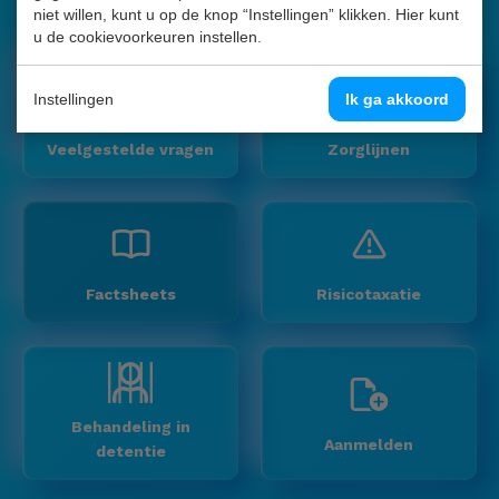
niet willen, kunt u op de knop “Instellingen” klikken. Hier kunt
Bekijk ook:
u de cookievoorkeuren instellen.
Instellingen
Ik ga akkoord
Veelgestelde vragen
Zorglijnen
Factsheets
Risicotaxatie
Behandeling in
Aanmelden
detentie