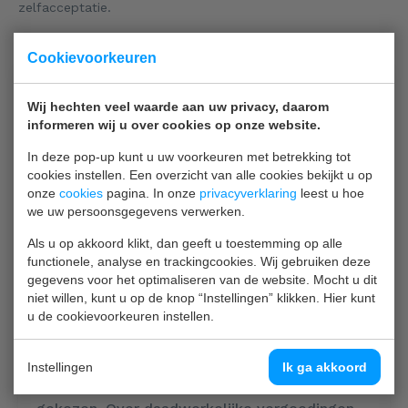
zelfacceptatie.
Meer over de gespreksgroep zelfacceptatie vind je
hier
.
Cookievoorkeuren
Wat kost mijn behandeling bij de
Wij hechten veel waarde aan uw privacy, daarom
Waag?
informeren wij u over cookies op onze website.
In deze pop-up kunt u uw voorkeuren met betrekking tot
Wanneer je in een gedwongen kader wordt
cookies instellen. Een overzicht van alle cookies bekijkt u op
behandeld (de behandeling is opgelegd door
onze
cookies
pagina. In onze
privacyverklaring
leest u hoe
de rechter of de reclassering), dan wordt jouw
we uw persoonsgegevens verwerken.
behandeling vergoed door justitie. Word je in
Als u op akkoord klikt, dan geeft u toestemming op alle
een vrijwillig kader behandeld, dan vergoedt
functionele, analyse en trackingcookies. Wij gebruiken deze
jouw zorgverzekeraar in principe de kosten
gegevens voor het optimaliseren van de website. Mocht u dit
voor een behandeling bij de Waag. Er moet
niet willen, kunt u op de knop “Instellingen” klikken. Hier kunt
u de cookievoorkeuren instellen.
wel een geldige verwijsbrief zijn. Maar let op:
voor de basisverzekering geldt een eigen
risico. Voor 2024 is dat vastgesteld op 385
Instellingen
Ik ga akkoord
euro, tenzij je zelf een hoger eigen risico hebt