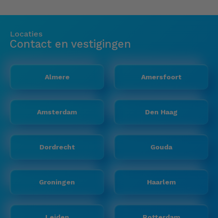
Locaties
Contact en vestigingen
Almere
Amersfoort
Amsterdam
Den Haag
Dordrecht
Gouda
Groningen
Haarlem
Leiden
Rotterdam