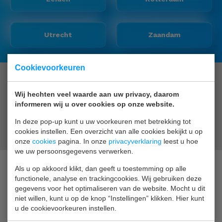
Utrecht
Zaandam
Cookievoorkeuren
Jouw huidige cookie-instellingen zorgen ervoor dat je dit
onderdeel niet kunt bekijken. Ga naar cookie-instellingen en
Wij hechten veel waarde aan uw privacy, daarom
klik daar op de button 'Ik ga akkoord'.
informeren wij u over cookies op onze website.
In deze pop-up kunt u uw voorkeuren met betrekking tot
Cookie-instellingen wijzigen
cookies instellen. Een overzicht van alle cookies bekijkt u op
onze
cookies
pagina. In onze
privacyverklaring
leest u hoe
we uw persoonsgegevens verwerken.
Als u op akkoord klikt, dan geeft u toestemming op alle
functionele, analyse en trackingcookies. Wij gebruiken deze
Persvraag?
gegevens voor het optimaliseren van de website. Mocht u dit
niet willen, kunt u op de knop “Instellingen” klikken. Hier kunt
De Waag geeft graag uitleg en informatie over
u de cookievoorkeuren instellen.
onderwerpen op het gebied van ambulante