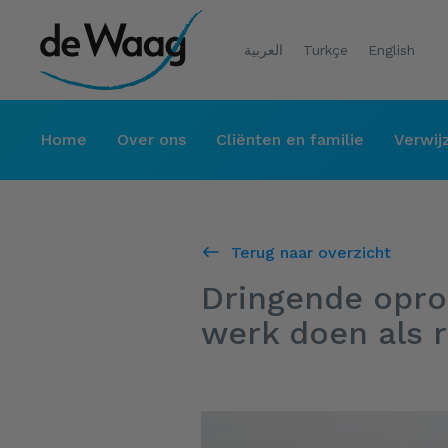
العربية
Turkçe
English
Home
Over ons
Cliënten en familie
Verwij
Terug naar overzicht
Dringende opro
werk doen als 