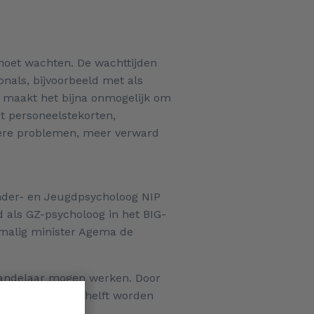
moet wachten. De wachttijden
onals, bijvoorbeeld met als
) maakt het bijna onmogelijk om
t personeelstekorten,
igere problemen, meer verward
nder- en Jeugdpsycholoog NIP
d als GZ-psycholoog in het BIG-
rmalig minister Agema de
handelaar mogen werken. Door
één klap met de helft worden