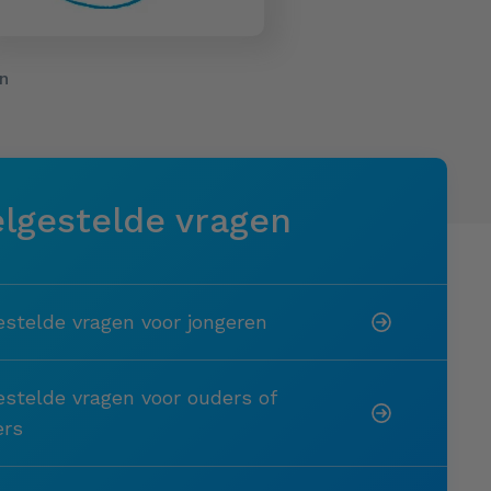
n
lgestelde vragen
estelde vragen voor jongeren
estelde vragen voor ouders of
ers