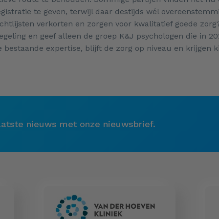
istratie te geven, terwijl daar destijds wél overeenstemm
htlijsten verkorten en zorgen voor kwalitatief goede zorg
egeling en geef alleen de groep K&J psychologen die in 20
 bestaande expertise, blijft de zorg op niveau en krijgen 
laatste nieuws met onze nieuwsbrief.