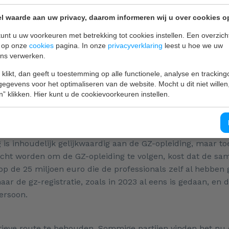
l waarde aan uw privacy, daarom informeren wij u over cookies o
 forensische orthopedagogiek en directeur behandelzaken
chologen:
unt u uw voorkeuren met betrekking tot cookies instellen. Een overzicht
iseerd in het diagnosticeren en behandelen van jongeren 
u op onze
cookies
pagina. In onze
privacyverklaring
leest u hoe we uw
ns verwerken.
t gezin en beschikken over specifieke kennis van kindere
ijke beperking. Het is onlogisch en maatschappelijk onve
 klikt, dan geeft u toestemming op alle functionele, analyse en tracking
n, nu niet als regiebehandelaar kan worden ingezet. De ken
egevens voor het optimaliseren van de website. Mocht u dit niet willen
n” klikken. Hier kunt u de cookievoorkeuren instellen.
et meest nodig is. Daardoor blijven wachtlijsten onnodig 
osten, omdat andere, vaak minder gespecialiseerde, reg
is inhoudelijk gelijkwaardig aan de GZ-opleiding, maar toe
icht worden om de GZ-opleiding te volgen, kost dat de sa
op de 25 miljoen euro die de professionals zelf al hebben
ar de gz-registratie, zoals in 2023 al eens is gedaan, en 
ersoon.
atieve route te behouden. Sommige partijen vinden het n