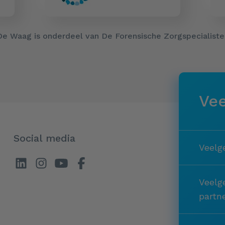
De Waag is onderdeel van De Forensische Zorgspecialiste
Vee
Social media
Veelg
Veelg
partn