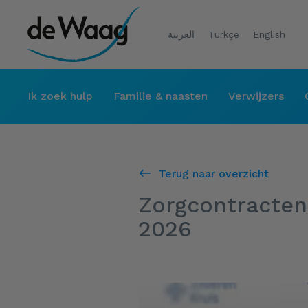
العربية
Turkçe
English
Ik zoek hulp
Familie & naasten
Verwijzers
Terug naar overzicht
Zorgcontracten
2026