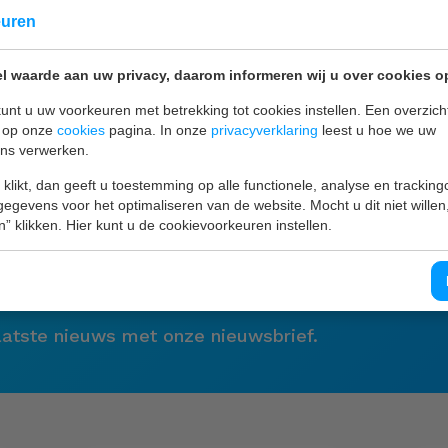
euren
inanciële afspraken met zorgverzekeraars. Zij vergoeden 
e Van der Hoeven Kliniek en de Waag als zij een contract 
l waarde aan uw privacy, daarom informeren wij u over cookies o
unt u uw voorkeuren met betrekking tot cookies instellen. Een overzicht
 het contract rondgekomen. We hebben nu met alle tien 
u op onze
cookies
pagina. In onze
privacyverklaring
leest u hoe we uw
ge zorgverzekeraars hebben we meerjarencontracten gesl
ns verwerken.
we ontzettend blij mee zijn! Dit geeft ons de garantie dat
 klikt, dan geeft u toestemming op alle functionele, analyse en tracking
 onze patiënten en cliënten.
egevens voor het optimaliseren van de website. Mocht u dit niet willen
n” klikken. Hier kunt u de cookievoorkeuren instellen.
laatste nieuws met onze nieuwsbrief.