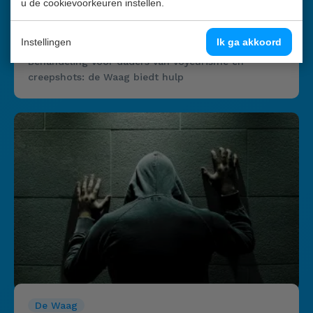
u de cookievoorkeuren instellen.
De Waag
08-10-2025
Instellingen
Ik ga akkoord
Behandeling voor daders van voyeurisme en
creepshots: de Waag biedt hulp
De Waag