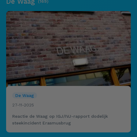
De Waag
(169)
De Waag
27-11-2025
Reactie de Waag op IGJ/IVJ-rapport dodelijk
steekincident Erasmusbrug