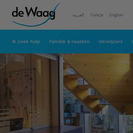
العربية
Turkçe
English
Ik zoek hulp
Familie & naasten
Verwijzers