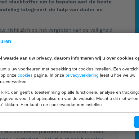
het slachtoffer om te bepalen wat de beste
ndeling integreert de hulp van dader en
ld richt zich op het vergroten van de veiligheid
 signalen van oplopende spanning te herkennen.
euren
ste helpen om te kalmeren. Het vervolg van de
iggende patronen, de zaken die zorgen voor het
l waarde aan uw privacy, daarom informeren wij u over cookies o
k op langere termijn voorkomen.
unt u uw voorkeuren met betrekking tot cookies instellen. Een overzicht
u op onze
cookies
pagina. In onze
privacyverklaring
leest u hoe we uw
ns verwerken.
 klikt, dan geeft u toestemming op alle functionele, analyse en tracking
egevens voor het optimaliseren van de website. Mocht u dit niet willen
te bepalen wat de beste behandeling is.
n” klikken. Hier kunt u de cookievoorkeuren instellen.
 soms is dat het verwerken van erg nare
beurt individueel, in
s met beide partners samen. Vaak
ur worden beide partners behandeld, omdat