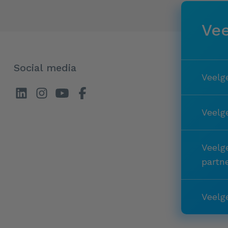
Vee
Social media
Veelg
Veelg
Veelg
partn
Veelg