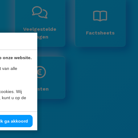
Veelgestelde
Factsheets
vragen
p onze website.
 van alle
Kosten
cookies. Wij
, kunt u op de
Ik ga akkoord